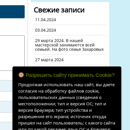
Свежие записи
11.04.2024
03.04.2024
29 марта 2024. В нашей
мастерской занимаются всей
семьей. На фото семья Захаровых
27 марта 2024
20 марта 2024 выезд в с. Майя
Мегино- Кангаласского района
Разрешить сайту принимать Cookie?
для обмена опытом
Продолжая использовать наш сайт, вы даете
согласие на обработку файлов cookie,
Свежие
пользовательских данных (сведения о
местоположении; тип и версия ОС; тип и
комментарии
версия Браузера; тип устройства и
Нет комментариев для
разрешение его экрана; источник откуда
просмотра.
пришел на сайт пользователь; с какого сайта
или по какой рекламе; язык ОС и Браузера;