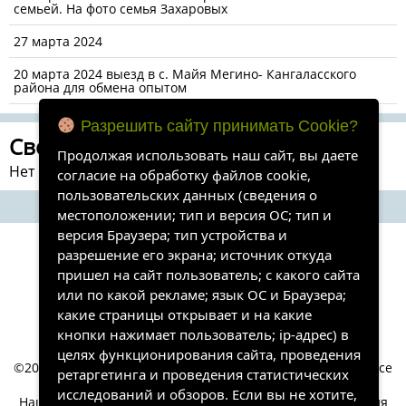
семьей. На фото семья Захаровых
27 марта 2024
20 марта 2024 выезд в с. Майя Мегино- Кангаласского
района для обмена опытом
Разрешить сайту принимать Cookie?
Свежие комментарии
Продолжая использовать наш сайт, вы даете
Нет комментариев для просмотра.
согласие на обработку файлов cookie,
пользовательских данных (сведения о
местоположении; тип и версия ОС; тип и
версия Браузера; тип устройства и
разрешение его экрана; источник откуда
пришел на сайт пользователь; с какого сайта
или по какой рекламе; язык ОС и Браузера;
какие страницы открывает и на какие
кнопки нажимает пользователь; ip-адрес) в
целях функционирования сайта, проведения
©2024-2026, ЦЕНТР ТВОРЧЕСТВА ТЕЛЕЙСКОГО НАСЛЕГА. Все
ретаргетинга и проведения статистических
права защищены.
исследований и обзоров. Если вы не хотите,
Наш сайт собирает информацию, которая необходима для