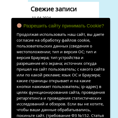
Свежие записи
11.04.2024
Разрешить сайту принимать Cookie?
03.04.2024
Продолжая использовать наш сайт, вы даете
29 марта 2024. В нашей
согласие на обработку файлов cookie,
мастерской занимаются всей
семьей. На фото семья Захаровых
пользовательских данных (сведения о
местоположении; тип и версия ОС; тип и
27 марта 2024
версия Браузера; тип устройства и
разрешение его экрана; источник откуда
20 марта 2024 выезд в с. Майя
Мегино- Кангаласского района
пришел на сайт пользователь; с какого сайта
для обмена опытом
или по какой рекламе; язык ОС и Браузера;
какие страницы открывает и на какие
кнопки нажимает пользователь; ip-адрес) в
Свежие
целях функционирования сайта, проведения
комментарии
ретаргетинга и проведения статистических
исследований и обзоров. Если вы не хотите,
Нет комментариев для
чтобы ваши данные обрабатывались,
просмотра.
покиньте сайт. (требование ФЗ №152. Статья