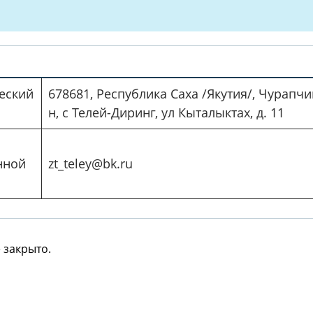
еский
678681, Республика Саха /Якутия/, Чурапчи
н, с Телей-Диринг, ул Кыталыктах, д. 11
нной
zt_teley@bk.ru
 закрыто.